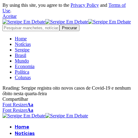
By using this site, you agree to the
Privacy Policy
and
Terms of
Use
.
Aceitar
Home
Notícias
Sergipe
Brasil
Mundo
Economia
Política
Colunas
Reading:
Sergipe registra oito novos casos de Covid-19 e nenhum
óbito nesta quarta-feira
Compartilhar
Font Resizer
Aa
Font Resizer
Aa
Home
Notícias