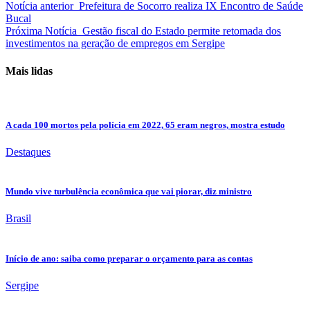
Notícia anterior
Prefeitura de Socorro realiza IX Encontro de Saúde
Bucal
Próxima Notícia
Gestão fiscal do Estado permite retomada dos
investimentos na geração de empregos em Sergipe
Mais lidas
A cada 100 mortos pela polícia em 2022, 65 eram negros, mostra estudo
Destaques
Mundo vive turbulência econômica que vai piorar, diz ministro
Brasil
Início de ano: saiba como preparar o orçamento para as contas
Sergipe