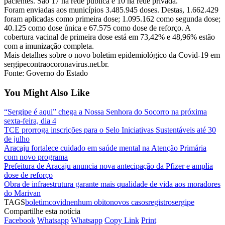
pacientes. São 17 na rede pública e 10 na rede privada.
Foram enviadas aos municípios 3.485.945 doses. Destas, 1.662.429
foram aplicadas como primeira dose; 1.095.162 como segunda dose;
40.125 como dose única e 67.575 como dose de reforço. A
cobertura vacinal de primeira dose está em 73,42% e 48,96% estão
com a imunização completa.
Mais detalhes sobre o novo boletim epidemiológico da Covid-19 em
sergipecontraocoronavirus.net.br.
Fonte: Governo do Estado
You Might Also Like
“Sergipe é aqui” chega a Nossa Senhora do Socorro na próxima
sexta-feira, dia 4
TCE prorroga inscrições para o Selo Iniciativas Sustentáveis até 30
de julho
Aracaju fortalece cuidado em saúde mental na Atenção Primária
com novo programa
Prefeitura de Aracaju anuncia nova antecipação da Pfizer e amplia
dose de reforço
Obra de infraestrutura garante mais qualidade de vida aos moradores
do Marivan
TAGS
boletim
covid
nenhum obito
novos casos
registro
sergipe
Compartilhe esta notícia
Facebook
Whatsapp
Whatsapp
Copy Link
Print